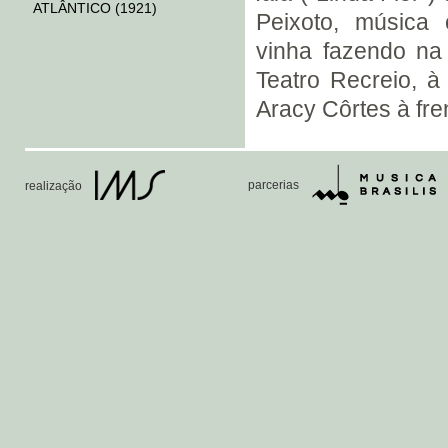
ATLÂNTICO (1921)
Peixoto, música
THEODORA AMÁLIA - 70
vinha fazendo na 
ANOS (1922)
MEIGO (1922)
Teatro Recreio, à
PORQUE SOFFRE?... (1922)
Aracy Côrtes à fre
1922 (1922)
LITTLE BOY (1922)
ARTHUR BERNARDES
parcerias
realização
VERSUS NILO PEÇANHA
(1922)
ADOLPHO BLOCH
A “REVOLTA” DO FORTE DE
COPACABANA (1922)
MARCHA HERÓICA AOS 18
DO FORTE (1922)
O CÃOZINHO PIERROT
PIERROT É ESQUECIDO!...
PÁSSAROS EM FESTA (1922)
JANGADEIRO (1922)