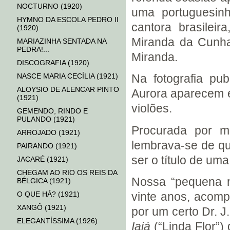
NOCTURNO (1920)
uma portuguesin
HYMNO DA ESCOLA PEDRO II
cantora brasilei
(1920)
Miranda da Cunha
MARIAZINHA SENTADA NA
PEDRA!...
Miranda.
DISCOGRAFIA (1920)
NASCE MARIA CECÍLIA (1921)
Na fotografia pu
ALOYSIO DE ALENCAR PINTO
Aurora aparecem e
(1921)
violões.
GEMENDO, RINDO E
PULANDO (1921)
Procurada por m
ARROJADO (1921)
lembrava-se de qua
PAIRANDO (1921)
ser o título de um
JACARÉ (1921)
CHEGAM AO RIO OS REIS DA
Nossa “pequena no
BÉLGICA (1921)
O QUE HÁ? (1921)
vinte anos, acomp
XANGÔ (1921)
por um certo Dr. J
ELEGANTÍSSIMA (1926)
Iaiá
(“Linda Flor”)