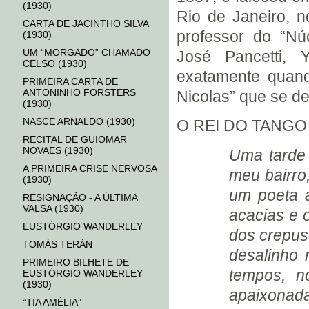
(1930)
Rio de Janeiro, 
CARTA DE JACINTHO SILVA
professor do “Núc
(1930)
UM “MORGADO” CHAMADO
José Pancetti, 
CELSO (1930)
exatamente quand
PRIMEIRA CARTA DE
ANTONINHO FORSTERS
Nicolas” que se de
(1930)
NASCE ARNALDO (1930)
O REI DO TANGO
RECITAL DE GUIOMAR
NOVAES (1930)
Uma tarde 
A PRIMEIRA CRISE NERVOSA
meu bairro
(1930)
um poeta a
RESIGNAÇÃO - A ÚLTIMA
VALSA (1930)
acacias e 
EUSTÓRGIO WANDERLEY
dos crepus
TOMÁS TERÁN
desalinho 
PRIMEIRO BILHETE DE
tempos, n
EUSTÓRGIO WANDERLEY
(1930)
apaixonada
“TIA AMÉLIA”