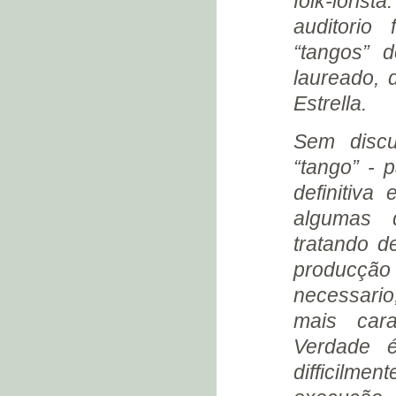
folk-loris
(1932)
auditorio
ELEGIA E POLKA-TANGO
LIVRAMENTO (1932)
“tangos” 
RECITAL NO SALÃO NOBRE
laureado, 
DA PREFEITURA (1932)
Estrella.
MONTEVIDÉO (1932)
CASA DE JULIO MOUSQUÉS
Sem discu
(1932)
“tango” - 
UMA GRAVE CRISE NERVOSA
definitiva
CHEGADA AO RIO (1932)
NASCE ZELY (1932)
algumas 
O ÚLTIMO AUTÓGRAFO
tratando d
(1932)
producção
TRÊS “ROLS” DE ROUPA
(1932)
necessari
CORRESPONDÊNCIA DA
mais cara
CASA BEETHOVEN (1932)
Verdade 
UMA LISTA INCOMPLETA
(1932)
difficilm
UM BILHETE SIMPÁTICO