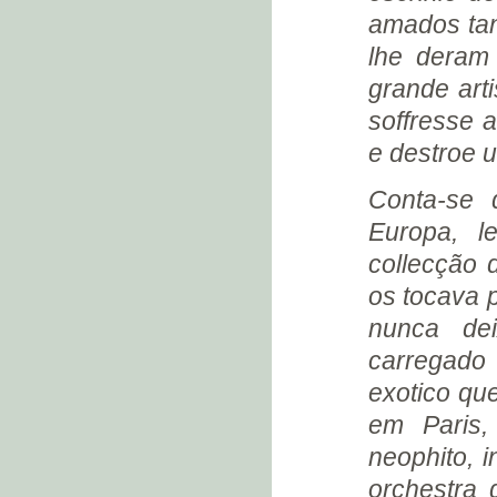
FORTE DE SÃO JOÃO
amados tan
UM PEIXE EM CASCADURA
lhe deram
QUATRO PEÇAS
grande art
BRASILEIRAS (1930)
soffresse a
S.B.A.T. - JANEIRO (1931)
e destroe 
S.B.A.T. - FEVEREIRO (1931)
PRIMEIRA APRESENTAÇÃO
Conta-se 
NA RÁDIO SOCIEDADE (1931)
Europa, l
SEGUNDA APRESENTAÇÃO
NA RÁDIO SOCIEDADE (1931)
collecção 
S.B.A.T. - MARÇO (1931)
os tocava 
“A VOZ DO VIOLÃO” (1931)
nunca de
S.B.A.T. - ABRIL (1931)
carregado
APRESENTAÇÃO NA RÁDIO
MAYRINK VEIGA (1931)
exotico que
DOIS “ROLS” DE ROUPA
em Paris
(1931)
neophito, 
S.B.A.T. - JUNHO (1931)
S.B.A.T. - JULHO (1931)
orchestra 