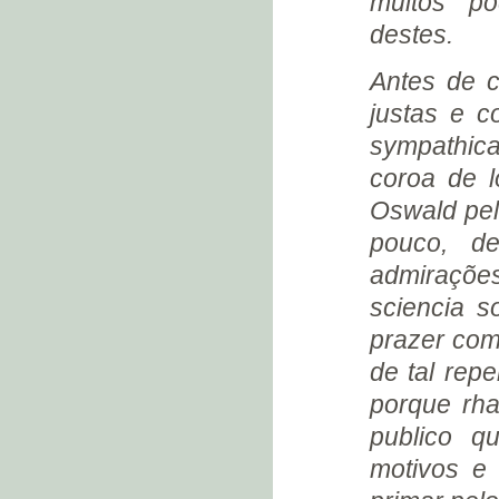
muitos po
ALBERTINA NAZARETH
destes.
À CASA ARTHUR NAPOLEÃO
(1933)
Antes de 
O RECITAL QUE NÃO HOUVE
justas e c
(1933)
sympathic
NAZARETH TENTA FUGIR NA
CIDADE
coroa de 
NO TREM PARA “SÃO PAULO”
Oswald pel
AS ÚLTIMAS FESTAS (1933)
pouco, d
PRENÚNCIO DA ÚLTIMA
admiraçõe
FUGA (1934)
FUGA E MORTE DE ERNESTO
sciencia s
NAZARETH (1934)
prazer com
O “ÚLTIMO” BILHETE
de tal rep
NO DIA SEGUINTE (1934)
porque rh
E O CARNAVAL CHEGOU!...
(1934)
publico q
ENCONTRADO O CORPO DE
motivos e
ERNESTO NAZARETH (1934)
COMO ESTAVA O CORPO DE