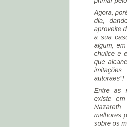
primar pelo
NAZARETH (1934)
Agora, por
1º OU 4 DE FEVEREIRO?
(1934)
dia, dand
ACIDENTE OU SUICÍDIO?
aproveite d
INSTITUTO MÉDICO LEGAL
(1934)
a sua casq
UMA GRANDE COINCIDÊNCIA
algum, em
PIXINGUINHA (1934)
chulice e 
A ÚLTIMA MORADA (1934)
que alcan
FLORIANO DE LEMOS (1934)
imitações
CACHOEIRA DOS CIGANOS
autoraes”!
MISSA DE 7º DIA (1934)
A LISTA DE PRESENÇA (1934)
Entre as 
EULINA QUER PROCESSAR A
existe em
COLÔNIA (1934)
Nazareth
MISSA DE MÊS (1934)
melhores p
MISSA DE RÉQUIEM (1934)
GASTÃO PENALVA (1934)
sobre os 