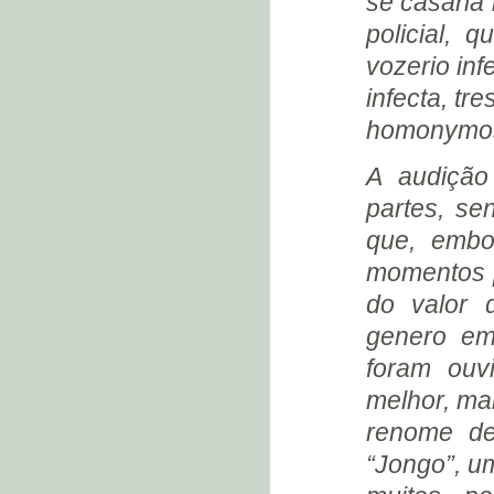
se casaria
A MALARIOTERAPIA
policial, 
ESTÁS MALUCO OUTRA VEZ?
vozerio inf
(1933)
infecta, tr
MOZART DE ARAÚJO
homonymos
DEUSDEDIT ARAÚJO
NAZARETH RETORNA PARA
A audição
CASA (1933)
COLÔNIA JULIANO MOREIRA
partes, se
- PRONTUÁRIO (1933)
que, embo
ERNESTO NAZARETH - 70
ANOS (1933)
momentos p
OS MÉDICOS DA COLÔNIA
do valor 
(1933)
genero em
DR. HEITOR CARPINTEIRO
PÉRES
foram ouv
O TRATAMENTO
melhor, ma
O QUARTO
renome de
À CASA DO ADMINISTRADOR
“Jongo”, u
O COMPORTAMENTO DE
NAZARETH