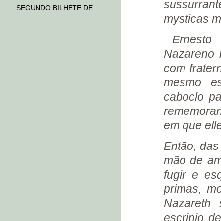
sussurran
SEGUNDO BILHETE DE
EUSTÓRGIO WANDERLEY
mysticas m
(1930)
SEGUNDA CARTA DE
Ernesto 
ANTONINHO FORSTERS
Nazareno n
(1930)
DISCOS PARA CASA EDISON
com frater
(1930)
mesmo es
CARTA DE OSCAR ROCHA
(1930)
caboclo p
PINGUIM
rememoran
S.B.A.T. (1930)
em que ell
S.B.A.T. - SETEMBRO (1930)
Então, das
O “GOLPE” (1930)
CARTÃO DE CAMBUQUIRA
mão de am
(1930)
fugir e e
S.B.A.T. - DEZEMBRO (1930)
primas, mo
CASA VIEIRA MACHADO
Nazareth 
HOMERO DORNELLAS
escrinio d
ALCYR PIRES VERMELHO