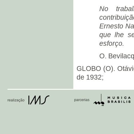
OTÁVIO BEVILACQUA (1934)
No traba
contribuiç
Ernesto Na
que lhe s
esforço.
O. Bevilac
GLOBO (O). Otávio
de 1932;
parcerias
realização