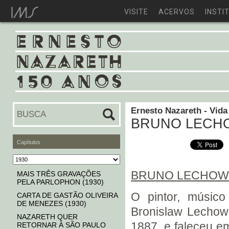
VISITE
ACERVOS
INSTI
Ernesto Nazareth - Vida
BRUNO LECH
Capítulos
BRUNO LECHOW
MAIS TRÊS GRAVAÇÕES
PELA PARLOPHON (1930)
O pintor, músico
CARTA DE GASTÃO OLIVEIRA
DE MENEZES (1930)
Bronislaw Lechows
NAZARETH QUER
1887, e faleceu 
RETORNAR À SÃO PAULO