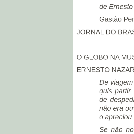
S.B.A.T. - AGOSTO (1931)
de Ernesto
S.B.A.T. - SETEMBRO (1931)
Gastão Pe
S.B.A.T. - OUTUBRO (1931)
ANOTAÇÕES DE NAZARETH
JORNAL DO BRASIL.
(1931)
S.B.A.T. - NOVEMBRO (1931)
PREPARATIVOS PARA UMA
NOVA TURNÊ (1931)
O GLOBO NA MU
GAÚCHO - ÚLTIMA
COMPOSIÇÃO EDITADA
ERNESTO NAZA
(1931)
HOMENAGEM A ERNESTO
De viagem 
NAZARETH (1931)
quis parti
S.B.A.T. - DEZEMBRO (1931)
S.B.A.T. - JANEIRO (1932)
de despedi
“STUDIO NICOLAS” (1932)
não era ou
NICOLAS ALAGEMOVITZ
o apreciou.
DISCOGRAFIA DE NICOLAS
ALAGEMOVITZ
Se não no
BAPTISTA SIQUEIRA