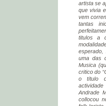
artista se 
CONCERTO NO STUDIO
que vivia 
NICOLAS (1932)
BRUNO LECHOWSKI
vem corren
“O GLOBO” (1932)
tantas in
ANTONIETTA FLEURY DE
perfeitame
BARROS
titulos a
PARTIDA PARA O RIO
GRANDE DO SUL (1932)
modalidad
BILHETE DE ÁLVARO
esperado,
MOREYRA (1932)
uma das c
EM PORTO ALEGRE (1932)
Musica (q
O PIANO DO WALDEMAR
(1932)
critico do 
“CORREIO DO POVO” (1932)
o título 
RECITAL NA CASA
BEETHOVEN (1932)
actividade
OS INGRESSOS
Andrade M
ROSÁRIO (1932)
collocou 
RECITAL NO CLUB CAIXEIRAL