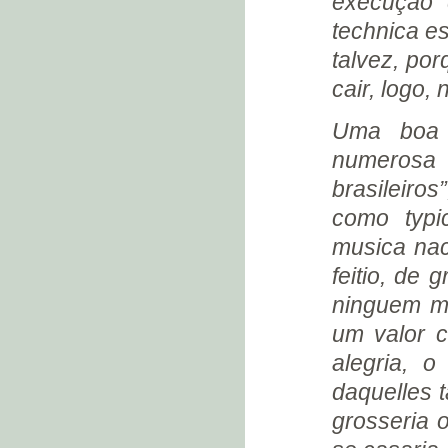
execução 
(1932)
technica e
A VIGÉSIMA PRIMEIRA
MORADA (1932)
talvez, por
BENTO D’ÁVILA (1932)
cair, logo,
YARA DE SOUZA PIGLIASCO
(1932)
Uma boa p
A CASA DA TRAVESSA DR.
ARAÚJO
numerosa
BENTO QUER DAR UM
brasileiros
PASSEIO (1932)
como typi
A PRIMEIRA FUGA (1932)
musica nac
REVOLUÇÃO
CONSTITUCIONALISTA (1932)
feitio, de 
A PENÚLTIMA MORADA (1933)
ninguem m
FUNDAÇÃO GAFFRÉE E
um valor c
GUINLE (1933)
alegria, 
FUNDAÇÃO GAFFRÉE E
GUINLE - PRONTUÁRIO
daquelles 
(1933)
grosseria 
A SÍFILIS
“MEMORANDUM” (1933)