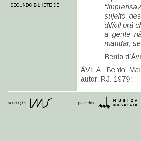
SEGUNDO BILHETE DE
“imprensa
EUSTÓRGIO WANDERLEY
sujeito de
(1930)
SEGUNDA CARTA DE
difícil prá
ANTONINHO FORSTERS
a gente nã
(1930)
DISCOS PARA CASA EDISON
mandar, sem
(1930)
CARTA DE OSCAR ROCHA
Bento d’Ávi
(1930)
PINGUIM
ÁVILA, Bento Man
S.B.A.T. (1930)
autor. RJ, 1979;
S.B.A.T. - SETEMBRO (1930)
O “GOLPE” (1930)
CARTÃO DE CAMBUQUIRA
parcerias
realização
(1930)
S.B.A.T. - DEZEMBRO (1930)
CASA VIEIRA MACHADO
HOMERO DORNELLAS
ALCYR PIRES VERMELHO