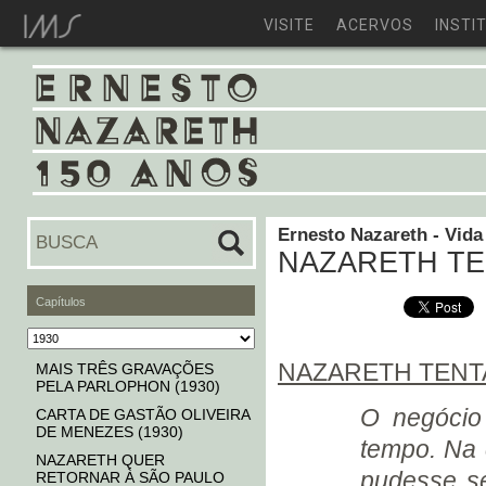
VISITE
ACERVOS
INSTI
Ernesto Nazareth - Vida
NAZARETH TE
Capítulos
NAZARETH TENTA
MAIS TRÊS GRAVAÇÕES
PELA PARLOPHON (1930)
O negócio 
CARTA DE GASTÃO OLIVEIRA
DE MENEZES (1930)
tempo. Na 
NAZARETH QUER
pudesse se
RETORNAR À SÃO PAULO