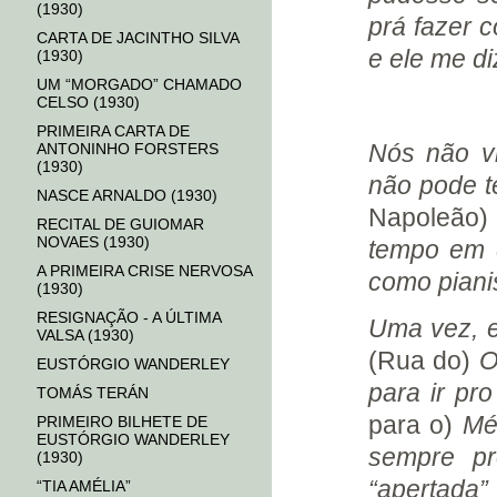
(1930)
prá fazer c
CARTA DE JACINTHO SILVA
e ele me di
(1930)
UM “MORGADO” CHAMADO
CELSO (1930)
PRIMEIRA CARTA DE
Nós não vi
ANTONINHO FORSTERS
(1930)
não pode t
NASCE ARNALDO (1930)
Napoleão)
RECITAL DE GUIOMAR
NOVAES (1930)
tempo em 
A PRIMEIRA CRISE NERVOSA
como pianis
(1930)
RESIGNAÇÃO - A ÚLTIMA
Uma vez, e
VALSA (1930)
(Rua do)
Ou
EUSTÓRGIO WANDERLEY
para ir pr
TOMÁS TERÁN
para o)
Méi
PRIMEIRO BILHETE DE
EUSTÓRGIO WANDERLEY
sempre pr
(1930)
“apertada
“TIA AMÉLIA”